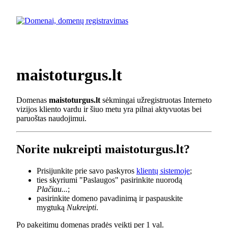
maistoturgus.lt
Domenas
maistoturgus.lt
sėkmingai užregistruotas Interneto
vizijos kliento vardu ir šiuo metu yra pilnai aktyvuotas bei
paruoštas naudojimui.
Norite nukreipti maistoturgus.lt?
Prisijunkite prie savo paskyros
klientų sistemoje
;
ties skyriumi "Paslaugos" pasirinkite nuorodą
Plačiau...
;
pasirinkite domeno pavadinimą ir paspauskite
mygtuką
Nukreipti
.
Po pakeitimų domenas pradės veikti per 1 val.