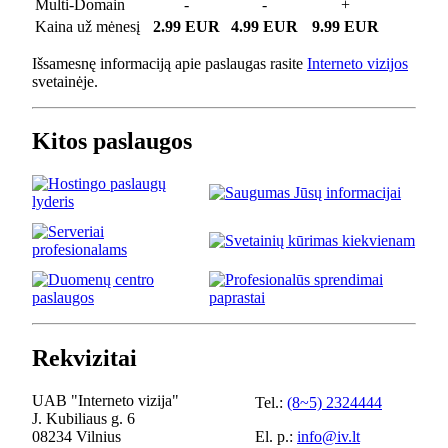
Multi-Domain
-
-
+
Kaina už mėnesį
2.99 EUR
4.99 EUR
9.99 EUR
Išsamesnę informaciją apie paslaugas rasite
Interneto vizijos
svetainėje.
Kitos paslaugos
Rekvizitai
UAB "Interneto vizija"
Tel.:
(8~5) 2324444
J. Kubiliaus g. 6
08234 Vilnius
El. p.:
info@iv.lt