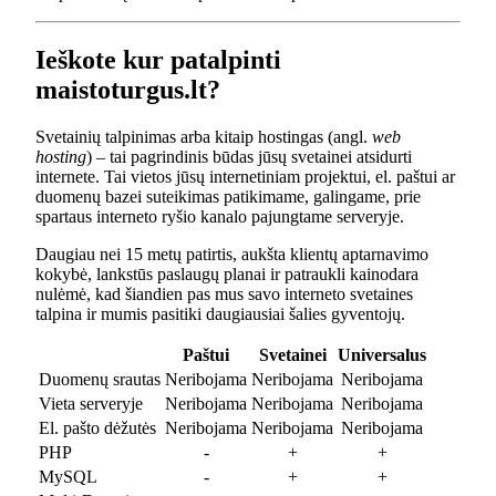
Ieškote kur patalpinti
maistoturgus.lt?
Svetainių talpinimas arba kitaip hostingas (angl.
web
hosting
) – tai pagrindinis būdas jūsų svetainei atsidurti
internete. Tai vietos jūsų internetiniam projektui, el. paštui ar
duomenų bazei suteikimas patikimame, galingame, prie
spartaus interneto ryšio kanalo pajungtame serveryje.
Daugiau nei 15 metų patirtis, aukšta klientų aptarnavimo
kokybė, lankstūs paslaugų planai ir patraukli kainodara
nulėmė, kad šiandien pas mus savo interneto svetaines
talpina ir mumis pasitiki daugiausiai šalies gyventojų.
Paštui
Svetainei
Universalus
Duomenų srautas
Neribojama
Neribojama
Neribojama
Vieta serveryje
Neribojama
Neribojama
Neribojama
El. pašto dėžutės
Neribojama
Neribojama
Neribojama
PHP
-
+
+
MySQL
-
+
+