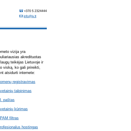
erneto vizija yra
uliariausias akredituotas
laugų teikėjas Lietuvoje ir
lo viską, ko gali prireikti,
int atsidurti internete:
omenų registravimas
vetainių talpinimas
l. paštas
vetainių kūrimas
PAM filtras
rofesionalus hostingas