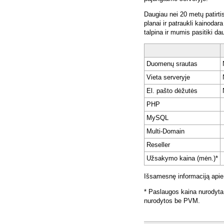
Daugiau nei 20 metų patirti
planai ir patraukli kainoda
talpina ir mumis pasitiki da
Duomenų srautas
Vieta serveryje
El. pašto dėžutės
PHP
MySQL
Multi-Domain
Reseller
Užsakymo kaina (mėn.)*
Išsamesnę informaciją apie
* Paslaugos kaina nurodyta
nurodytos be PVM.