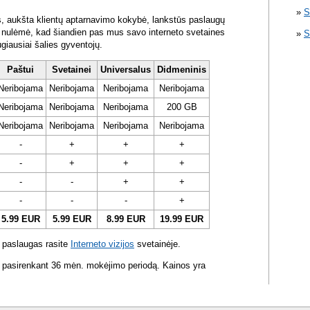
S
s, aukšta klientų aptarnavimo kokybė, lankstūs paslaugų
ra nulėmė, kad šiandien pas mus savo interneto svetaines
S
ugiausiai šalies gyventojų.
Paštui
Svetainei
Universalus
Didmeninis
Neribojama
Neribojama
Neribojama
Neribojama
Neribojama
Neribojama
Neribojama
200 GB
Neribojama
Neribojama
Neribojama
Neribojama
-
+
+
+
-
+
+
+
-
-
+
+
-
-
-
+
5.99 EUR
5.99 EUR
8.99 EUR
19.99 EUR
 paslaugas rasite
Interneto vizijos
svetainėje.
 pasirenkant 36 mėn. mokėjimo periodą. Kainos yra