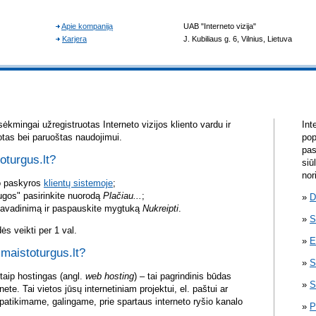
ėkmingai užregistruotas Interneto vizijos kliento vardu ir
Int
otas bei paruoštas naudojimui.
pop
pas
oturgus.lt?
siū
nor
vo paskyros
klientų sistemoje
;
ugos" pasirinkite nuorodą
Plačiau...
;
D
pavadinimą ir paspauskite mygtuką
Nukreipti
.
S
s veikti per 1 val.
E
 maistoturgus.lt?
S
itaip hostingas (angl.
web hosting
) – tai pagrindinis būdas
S
rnete. Tai vietos jūsų internetiniam projektui, el. paštui ar
atikimame, galingame, prie spartaus interneto ryšio kanalo
P