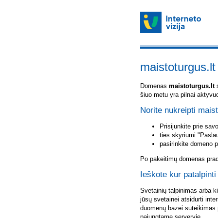
maistoturgus.lt
Domenas
maistoturgus.lt
s
šiuo metu yra pilnai aktyvu
Norite nukreipti maist
Prisijunkite prie sa
ties skyriumi "Pasla
pasirinkite domeno 
Po pakeitimų domenas pradė
Ieškote kur patalpinti
Svetainių talpinimas arba k
jūsų svetainei atsidurti inte
duomenų bazei suteikimas p
pajungtame serveryje.